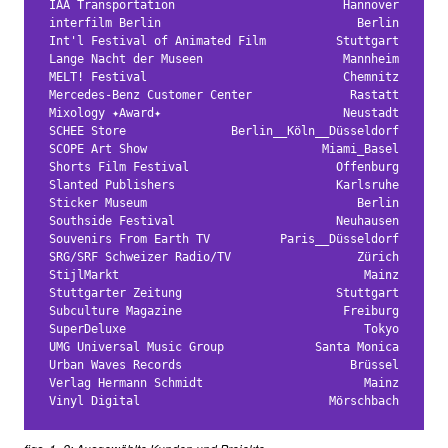
IAA Transportation
Hannover
interfilm Berlin
Berlin
Int'l Festival of Animated Film
Stuttgart
Lange Nacht der Museen
Mannheim
MELT! Festival
Chemnitz
Mercedes-Benz Customer Center
Rastatt
Mixology ✦Award✦
Neustadt
SCHEE Store
Berlin__Köln__Düsseldorf
SCOPE Art Show
Miami_Basel
Shorts Film Festival
Offenburg
Slanted Publishers
Karlsruhe
Sticker Museum
Berlin
Southside Festival
Neuhausen
Souvenirs From Earth TV
Paris__Düsseldorf
SRG/SRF Schweizer Radio/TV
Zürich
StijlMarkt
Mainz
Stuttgarter Zeitung
Stuttgart
Subculture Magazine
Freiburg
SuperDeluxe
Tokyo
UMG Universal Music Group
Santa Monica
Urban Waves Records
Brüssel
Verlag Hermann Schmidt
Mainz
Vinyl Digital
Mörschbach