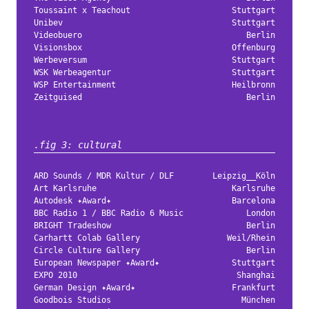
Toussaint x Teachout
Stuttgart
Unibev
Stuttgart
Videobuero
Berlin
Visionsbox
Offenburg
Werbeversum
Stuttgart
WSK Werbeagentur
Stuttgart
WSP Entertainment
Heilbronn
Zeitguised
Berlin
.fig 3: cultural
ARD Sounds / MDR Kultur / DLF
Leipzig__Köln
Art Karlsruhe
Karlsruhe
Autodesk ✦Award✦
Barcelona
BBC Radio 1 / BBC Radio 6 Music
London
BRIGHT Tradeshow
Berlin
Carhartt Colab Gallery
Weil/Rhein
Circle Culture Gallery
Berlin
European Newspaper ✦Award✦
Stuttgart
EXPO 2010
Shanghai
German Design ✦Award✦
Frankfurt
Goodbois Studios
München