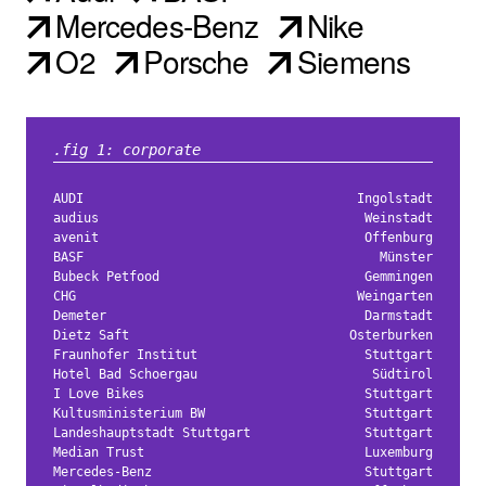
Mercedes-Benz
Nike
O2
Porsche
Siemens
.fig 1: corporate
AUDI
Ingolstadt
audius
Weinstadt
avenit
Offenburg
BASF
Münster
Bubeck Petfood
Gemmingen
CHG
Weingarten
Demeter
Darmstadt
Dietz Saft
Osterburken
Fraunhofer Institut
Stuttgart
Hotel Bad Schoergau
Südtirol
I Love Bikes
Stuttgart
Kultusministerium BW
Stuttgart
Landeshauptstadt Stuttgart
Stuttgart
Median Trust
Luxemburg
Mercedes-Benz
Stuttgart