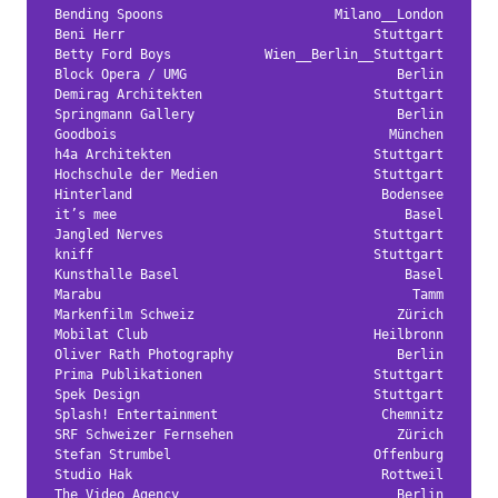
Bending Spoons
Milano__London
Beni Herr
Stuttgart
Betty Ford Boys
Wien__Berlin__Stuttgart
Block Opera / UMG
Berlin
Demirag Architekten
Stuttgart
Springmann Gallery
Berlin
Goodbois
München
h4a Architekten
Stuttgart
Hochschule der Medien
Stuttgart
Hinterland
Bodensee
it’s mee
Basel
Jangled Nerves
Stuttgart
kniff
Stuttgart
Kunsthalle Basel
Basel
Marabu
Tamm
Markenfilm Schweiz
Zürich
Mobilat Club
Heilbronn
Oliver Rath Photography
Berlin
Prima Publikationen
Stuttgart
Spek Design
Stuttgart
Splash! Entertainment
Chemnitz
SRF Schweizer Fernsehen
Zürich
Stefan Strumbel
Offenburg
Studio Hak
Rottweil
The Video Agency
Berlin