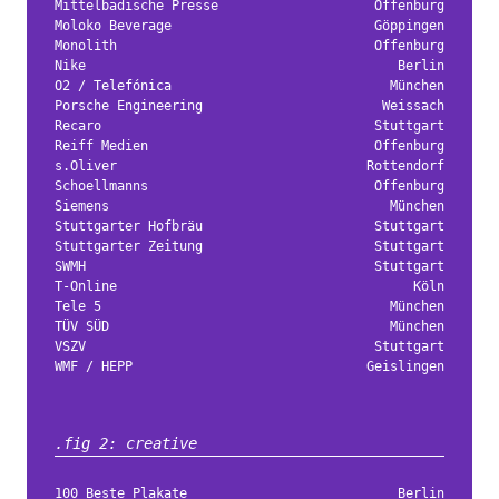
Mittelbadische Presse
Offenburg
Moloko Beverage
Göppingen
Monolith
Offenburg
Nike
Berlin
O2 / Telefónica
München
Porsche Engineering
Weissach
Recaro
Stuttgart
Reiff Medien
Offenburg
s.Oliver
Rottendorf
Schoellmanns
Offenburg
Siemens
München
Stuttgarter Hofbräu
Stuttgart
Stuttgarter Zeitung
Stuttgart
SWMH
Stuttgart
T-Online
Köln
Tele 5
München
TÜV SÜD
München
VSZV
Stuttgart
WMF / HEPP
Geislingen
.fig 2: creative
100 Beste Plakate
Berlin